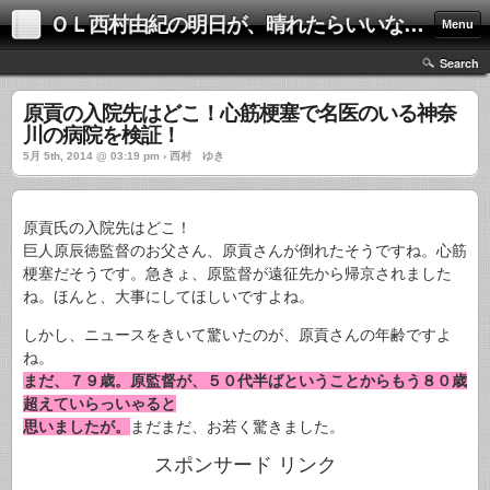
ＯＬ西村由紀の明日が、晴れたらいいな！！
Menu
Search
原貢の入院先はどこ！心筋梗塞で名医のいる神奈
川の病院を検証！
5月 5th, 2014 @ 03:19 pm › 西村 ゆき
原貢氏の入院先はどこ！
巨人原辰徳監督のお父さん、原貢さんが倒れたそうですね。心筋
梗塞だそうです。急きょ、原監督が遠征先から帰京されました
ね。ほんと、大事にしてほしいですよね。
しかし、ニュースをきいて驚いたのが、原貢さんの年齢ですよ
ね。
まだ、７９歳。原監督が、５０代半ばということからもう８０歳
超えていらっいゃると
思いましたが。
まだまだ、お若く驚きました。
スポンサード リンク