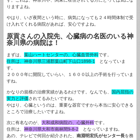
りますよね。
やはり、いざ夜間という時に、病気になっても２４時間体制で受
け入れてくれる病院があれば、安心ですよね。
原貢さんの入院先、心臓病の名医のいる神
奈川県の病院は！
まずは、
葉山ハートセンターの、心臓血管外科
です。
住所は、神奈川県三浦郡葉山町下山口1898-1
となっていま
す。
２０００年に開院していらい、１６００以上の手術を行っていま
すね。
かなりの規模の治療実績があるわけです。なんでも、
国内屈指の
実力と評価
されてるみたいですね。
やはり、心臓というのは、重要な器官ですから本当に安心できる
ところで治療したいですよね。
次に有名なのが、
大和成和病院の、心臓外科
です。
住所は、
神奈川県大和市南林間9-8-2
となっていますね。
あの、テレビで何回か紹介された、
南淵明宏氏がセンター長
を務