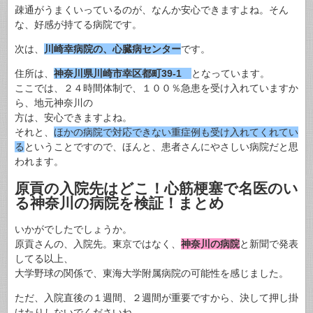
疎通がうまくいっているのが、なんか安心できますよね。そん
な、好感が持てる病院です。
次は、
川崎幸病院の、心臓病センター
です。
住所は、
神奈川県川崎市幸区都町39-1
となっています。
ここでは、２４時間体制で、１００％急患を受け入れていますか
ら、地元神奈川の
方は、安心できますよね。
それと、
ほかの病院で対応できない重症例も受け入れてくれてい
る
ということですので、ほんと、患者さんにやさしい病院だと思
われます。
原貢の入院先はどこ！心筋梗塞で名医のい
る神奈川の病院を検証！まとめ
いかがでしたでしょうか。
原貢さんの、入院先。東京ではなく、
神奈川の病院
と新聞で発表
してる以上、
大学野球の関係で、東海大学附属病院の可能性を感じました。
ただ、入院直後の１週間、２週間が重要ですから、決して押し掛
けたりしないでくださいね。