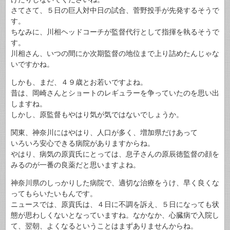
さてさて、５日の巨人対中日の試合、菅野投手が先発するそうで
す。
ちなみに、川相ヘッドコーチが監督代行として指揮を執るそうで
す。
川相さん、いつの間にか次期監督の地位まで上り詰めたんじゃな
いですかね。
しかも、まだ、４９歳とお若いですよね。
昔は、岡崎さんとショートのレギュラーを争っていたのを思い出
しますね。
しかし、原監督もやはり気が気ではないでしょうか。
関東、神奈川にはやはり、人口が多く、増加県だけあって
いろいろ安心できる病院がありますからね。
やはり、病気の原貢氏にとっては、息子さんの原辰徳監督の顔を
みるのが一番の良薬だと思いますよね。
神奈川県のしっかりした病院で、適切な治療をうけ、早く良くな
ってもらいたいもんです。
ニュースでは、原貢氏は、４日に不調を訴え、５日になっても状
態が思わしくないとなっていますね。なかなか、心臓病で入院し
て、翌朝、よくなるということはまずありませんからね。