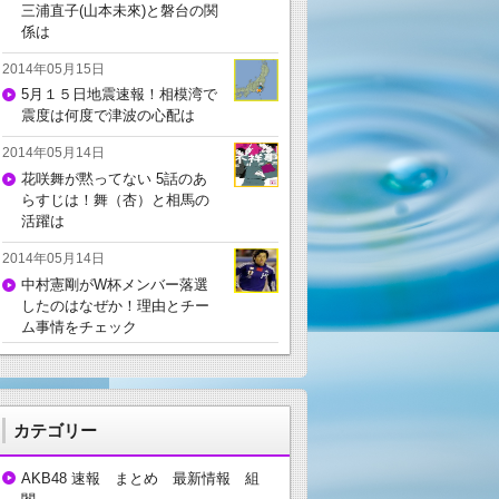
三浦直子(山本未來)と磐台の関
係は
2014年05月15日
5月１５日地震速報！相模湾で
震度は何度で津波の心配は
2014年05月14日
花咲舞が黙ってない 5話のあ
らすじは！舞（杏）と相馬の
活躍は
2014年05月14日
中村憲剛がW杯メンバー落選
したのはなぜか！理由とチー
ム事情をチェック
カテゴリー
AKB48 速報 まとめ 最新情報 組