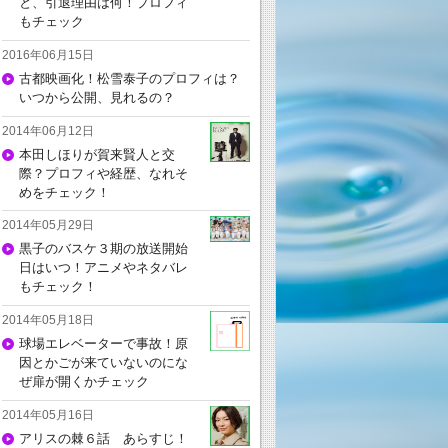
と、引退理由は何！プロフィ
もチェック
2016年06月15日
古都映画化！松雪泰子のプロフィは？
いつから公開、見れるの？
2014年06月12日
本田しほりが賀来賢人と交
際？プロフィや経歴、なれそ
めをチェック！
2014年05月29日
黒子のバスケ３期の放送開始
日はいつ！アニメやネタバレ
もチェック！
2014年05月18日
球場エレベーターで事故！原
因とかごが来ていないのにな
ぜ扉が開くかチェック
2014年05月16日
アリスの棘６話 あらすじ！