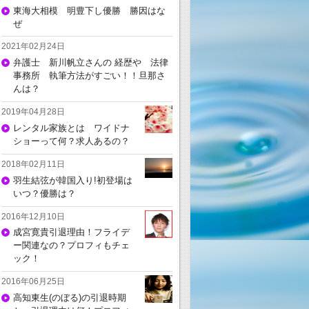
東海大相模 明豊下し優勝 勝因はな
ぜ
2021年02月24日
弁護士 新川帆立さんの 経歴や 法律
事務所 執筆方法がすごい！！旦那さ
んは？
2019年04月28日
レンタル家族とは ワイドナ
ショーって何？求人あるの？
2018年02月11日
羽生結弦が韓国入り!初登場は
いつ？優勝は？
2016年12月10日
成宮寛貴引退理由！フライデ
ー関連なの？プロフィもチェ
ック！
2016年06月25日
高知東生(のぼる)の引退時期