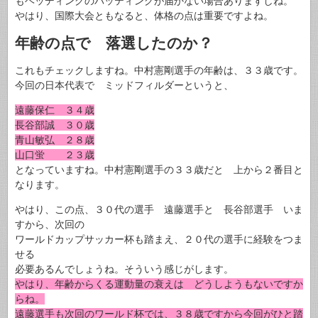
もヘッディングのバッティングが届かない場合ありますしね。
やはり、国際大会ともなると、体格の点は重要ですよね。
年齢の点で 落選したのか？
これもチェックしますね。中村憲剛選手の年齢は、３３歳です。
今回の日本代表で ミッドフィルダーというと、
遠藤保仁 ３４歳
長谷部誠 ３０歳
青山敏弘 ２８歳
山口蛍 ２３歳
となっていますね。中村憲剛選手の３３歳だと 上から２番目と
なります。
やはり、この点、３０代の選手 遠藤選手と 長谷部選手 いま
すから、次回の
ワールドカップサッカー杯も踏まえ、２０代の選手に経験をつま
せる
必要あるんでしょうね。そういう感じがします。
やはり、年齢からくる運動量の衰えは どうしようもないですか
らね。
遠藤選手も次回のワールド杯では、３８歳ですから今回がひと踏