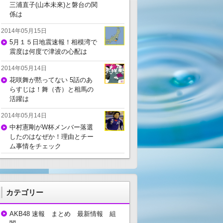
三浦直子(山本未來)と磐台の関
係は
2014年05月15日
5月１５日地震速報！相模湾で
震度は何度で津波の心配は
2014年05月14日
花咲舞が黙ってない 5話のあ
らすじは！舞（杏）と相馬の
活躍は
2014年05月14日
中村憲剛がW杯メンバー落選
したのはなぜか！理由とチー
ム事情をチェック
カテゴリー
AKB48 速報 まとめ 最新情報 組