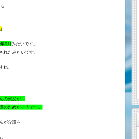
活も
由
5年6月
みたいです。
されたみたいです。
すね。
んの実父が、
護のためだそうです。
んが介護を
、
ね。