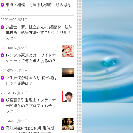
東海大相模 明豊下し優勝 勝因はな
ぜ
2021年02月24日
弁護士 新川帆立さんの 経歴や 法律
事務所 執筆方法がすごい！！旦那さ
んは？
2019年04月28日
レンタル家族とは ワイドナ
ショーって何？求人あるの？
2018年02月11日
羽生結弦が韓国入り!初登場は
いつ？優勝は？
2016年12月10日
成宮寛貴引退理由！フライデ
ー関連なの？プロフィもチェ
ック！
2016年06月25日
高知東生(のぼる)の引退時期