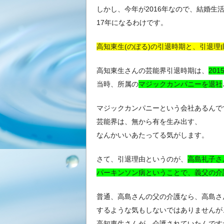
しかし、今年が2016年なので、結婚生
17年になるわけです。
高知東生(のぼる)の引退時期と、引退理
高知東生さんの芸能界引退時期は、
201
当時、所属の
マジックカンパニーを退社
マジックカンパニーという会社あるんで
芸能界は、無から有を生み出す、
なんかいいあたってる気がします。
さて、引退理由というのが、
高島礼子さ
パーキンソン病ということで、義父の介
普通、高島さんの父の介護なら、高島さ
するような気もしないではありませんが
高知東生さんが、介護されていたんです