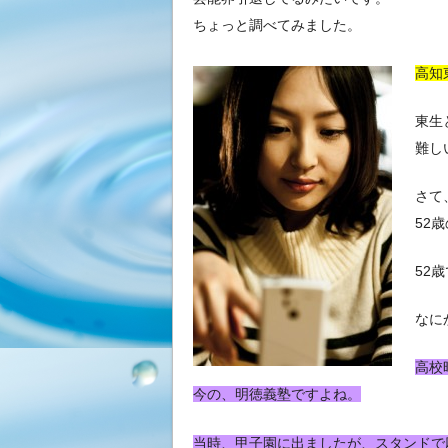
ちょっと調べてみました。
高知
東生
難し
さて
52
52
なに
高校
今の、明徳義塾ですよね。
当時、甲子園に出ましたが、スタンドで