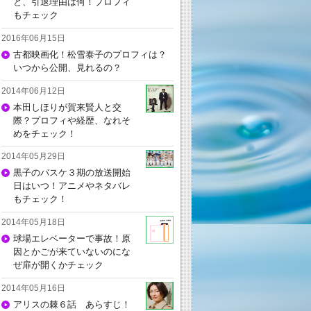
と、引退理由は何！プロフィ
もチェック
2016年06月15日
古都映画化！松雪泰子のプロフィは？
いつから公開、見れるの？
2014年06月12日
本田しほりが賀来賢人と交
際？プロフィや経歴、なれそ
めをチェック！
2014年05月29日
黒子のバスケ３期の放送開始
日はいつ！アニメやネタバレ
もチェック！
2014年05月18日
球場エレベーターで事故！原
因とかごが来ていないのにな
ぜ扉が開くかチェック
2014年05月16日
アリスの棘６話 あらすじ！