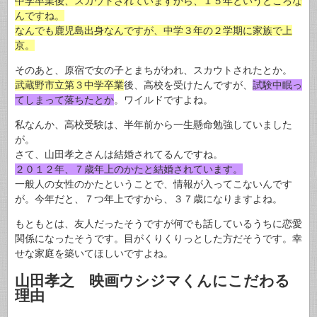
中学卒業後、スカウトされていますから、１５年というところな
んですね。
なんでも鹿児島出身なんですが、中学３年の２学期に家族で上
京。
そのあと、原宿で女の子とまちがわれ、スカウトされたとか。
武蔵野市立第３中学卒業
後、高校を受けたんですが、
試験中眠っ
てしまって落ちたとか
。ワイルドですよね。
私なんか、高校受験は、半年前から一生懸命勉強していました
が。
さて、山田孝之さんは結婚されてるんですね。
２０１２年、７歳年上のかたと結婚されています。
一般人の女性のかたということで、情報が入ってこないんです
が。今年だと、７つ年上ですから、３７歳になりますよね。
もともとは、友人だったそうですが何でも話しているうちに恋愛
関係になったそうです。目がくりくりっとした方だそうです。幸
せな家庭を築いてほしいですよね。
山田孝之 映画ウシジマくんにこだわる
理由