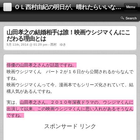
ＯＬ西村由紀の明日が、晴れたらいいな！！
Menu
Search
山田孝之の結婚相手は誰！映画ウシジマくんにこ
だわる理由とは
5月 11th, 2014 @ 01:29 pm › 西村 ゆき
俳優の山田孝之さんが話題ですね。
映画ウシジマくん パート２が１６日から公開されるからなんで
すね。
映画ウシジマくんって今、漫画本でもシリーズ化されていて、結
構人気があるんですね。
実は、
山田孝之さん、２０１０年深夜ドラマの、ウシジマくんに
出演して以来、この映画ウシジマくんに思い入れがあるそうなん
ですね。
スポンサード リンク