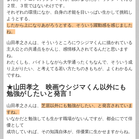
２世、３世ではないわけです。
それぞれの環境になか、自身の才能を目いっぱい生かして挑戦し
ようとする、
したから上になりあがろうとする、そういう躍動感を感じました
ね。
山田孝之さんは、そういうところにウシジマくんに描かれている
主人公との共通点をかんじ、感情移入されてるんだと思います
ね。
わたくしも、バイトしながら大学通ったくちなんで、そういう成
り上がりたい、と考えてる若い方たちのきもちが、よくわかるん
ですね。
★山田孝之 映画ウシジマくん以外にも
勉強がしたいと発言！
山田孝之さんは、
芝居以外にも勉強がしたい、と発言されていま
すね。
いなかだと勉強しても生かす職場がないんですが、都会にでて俳
優として
成功していれば、その知識自体が、俳優業に生かせますからね。