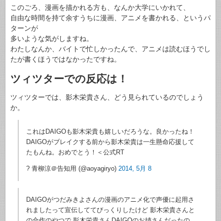
このごろ、漫画を描かれる方も、なんか大学にいかれて、
自由な時間を持て余すうちに漫画、アニメを書かれる、というパ
ターンが
多いような気がしますね。
わたしなんか、バイトで忙しかったんで、アニメは読むほうでし
たが書くほうではなかったですね。
ツィツターでの反応は！
ツィツターでは、影木栄貴さん、どう見られているのでしょう
か。
これはDAIGOも影木栄貴も嬉しいだろうな。良かったね！
DAIGOがブレイクする前から影木栄貴は一生懸命応援して
たもんね。おめでとう！＜公式RT
? 青柳涼＠告知用 (@aoyagiryo)
2014, 5月 8
DAIGOがつだみきよさんの漫画のアニメ化で声優に起用さ
れましたって宣伝しててびっくりしたけど 影木栄貴さんと
の合作のやつで 影木栄貴さんDAIGOのお姉さんだったの