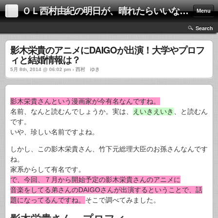
ＯＬ西村由紀の明日が、晴れたらいいな！！
Menu
Search
影木栄貴のアニメにDAIGOが出演！大学やプロフ
ィと結婚情報は？
5月 8th, 2014 @ 06:02 pm › 西村 ゆき
影木栄貴さんという漫画家が今有名なんですね。
名前、なんと読むんでしょうか。実は、
えいきえいき
、と読むん
です。
いや、珍しい名前ですよね。
しかし、この影木栄貴さん、竹下元総理大臣のお孫さんなんです
ね。
家系からして有名です。
で、今回、７月から開始予定の影木栄貴さんのアニメに
音楽をしてる弟さんのDAIGOさんが出演するということで、話
題になってるんですね。
そこで調べてみました。